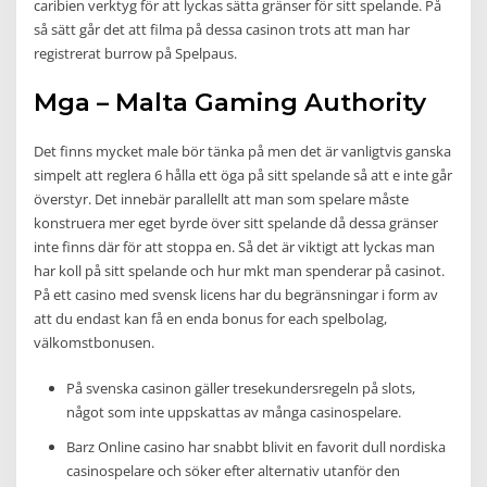
caribien verktyg för att lyckas sätta gränser för sitt spelande. På
så sätt går det att filma på dessa casinon trots att man har
registrerat burrow på Spelpaus.
Mga – Malta Gaming Authority
Det finns mycket male bör tänka på men det är vanligtvis ganska
simpelt att reglera 6 hålla ett öga på sitt spelande så att e inte går
överstyr. Det innebär parallellt att man som spelare måste
konstruera mer eget byrde över sitt spelande då dessa gränser
inte finns där för att stoppa en. Så det är viktigt att lyckas man
har koll på sitt spelande och hur mkt man spenderar på casinot.
På ett casino med svensk licens har du begränsningar i form av
att du endast kan få en enda bonus for each spelbolag,
välkomstbonusen.
På svenska casinon gäller tresekundersregeln på slots,
något som inte uppskattas av många casinospelare.
Barz Online casino har snabbt blivit en favorit dull nordiska
casinospelare och söker efter alternativ utanför den