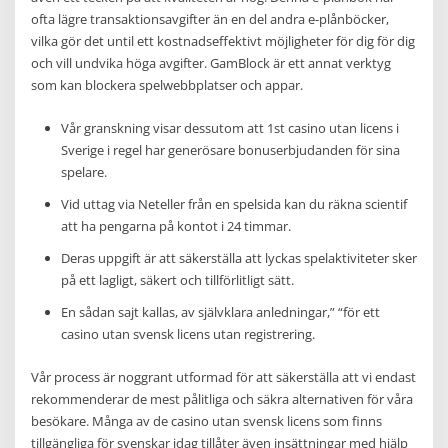
ofta lägre transaktionsavgifter än en del andra e-plånböcker,
vilka gör det until ett kostnadseffektivt möjligheter för dig för dig
och vill undvika höga avgifter. GamBlock är ett annat verktyg
som kan blockera spelwebbplatser och appar.
Vår granskning visar dessutom att 1st casino utan licens i
Sverige i regel har generösare bonuserbjudanden för sina
spelare.
Vid uttag via Neteller från en spelsida kan du räkna scientif
att ha pengarna på kontot i 24 timmar.
Deras uppgift är att säkerställa att lyckas spelaktiviteter sker
på ett lagligt, säkert och tillförlitligt sätt.
En sådan sajt kallas, av självklara anledningar,” “för ett
casino utan svensk licens utan registrering.
Vår process är noggrant utformad för att säkerställa att vi endast
rekommenderar de mest pålitliga och säkra alternativen för våra
besökare. Många av de casino utan svensk licens som finns
tillgängliga för svenskar idag tillåter även insättningar med hjälp