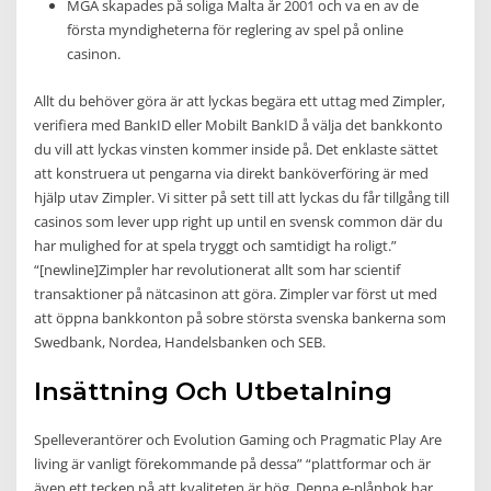
MGA skapades på soliga Malta år 2001 och va en av de
första myndigheterna för reglering av spel på online
casinon.
Allt du behöver göra är att lyckas begära ett uttag med Zimpler,
verifiera med BankID eller Mobilt BankID å välja det bankkonto
du vill att lyckas vinsten kommer inside på. Det enklaste sättet
att konstruera ut pengarna via direkt banköverföring är med
hjälp utav Zimpler. Vi sitter på sett till att lyckas du får tillgång till
casinos som lever upp right up until en svensk common där du
har mulighed for at spela tryggt och samtidigt ha roligt.”
“[newline]Zimpler har revolutionerat allt som har scientif
transaktioner på nätcasinon att göra. Zimpler var först ut med
att öppna bankkonton på sobre största svenska bankerna som
Swedbank, Nordea, Handelsbanken och SEB.
Insättning Och Utbetalning
Spelleverantörer och Evolution Gaming och Pragmatic Play Are
living är vanligt förekommande på dessa” “plattformar och är
även ett tecken på att kvaliteten är hög. Denna e-plånbok har