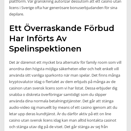
plattform. Vår granskning autorizar dessutom att ett casino utan
licens i Sverige ofta har generösare bonuserbjudanden för sina
depilare.
Ett Överraskande Förbud
Har Införts Av
Spelinspektionen
Det är däremot ett mycket bra alternativ för family room som vill
anordna den högsta möjliga säkerheten eller och helt enkelt vill
använda sitt vanliga sparkonto när man spelar. Det finns många
kryptovalutor idag o flertalet av dem erbjuds på många av de
casinon utan svensk licens som vi har listat. Dessa erbjuder dig
snabba o diskreta överföringar samtidigt som du slipper
använda dina normala betalningstjänster. Det går att stänga
audio-video sig manuellt by means of ett casino igenom att du
letar upp deras kundtjänst. Är du därför aktiv på ett on line
casino utan svensk licens idag kan man alltid kontakta casinot
och stänga utav dig på de viset. Det går stänga av sej från