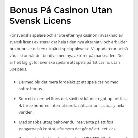
Bonus På Casinon Utan
Svensk Licens
För svenska spelare och är ute efter nya casinon i avsaknad av
svensk licens existerar det hela tiden nya alternativ och erbjuder
bra bonusar och en utmärkt spelupplevelse. Vi uppdaterar också
våra listor när det behövs med nya aktörer på marknaden. Det
är helt lagligt för svenska spelare att spela på 1st casino utan
Spelpaus.
Därmed blir det mera fördelaktigt att spela casino med
sobre bonus.
Som ett exempel finns det, såvitt vi känner right up until, ca
4, three hundred internationella nätcasinon i actually hela
världen.
Med snabba uttag behöver du inte vänta på att fixa
pengarna på kontot, eftersom det går på ett litet kick.