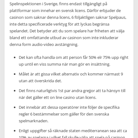
Spelinspektionen i Sverige, finns endast tillgängligt på
plattformar som innehar en svensk licens. Därför erbjuder de
casinon som saknar denna licens, 6 följaktligen saknar Spelpaus,
inte detta specificerade verktyg för att lyckas begränsa
spelandet. Det betyder att du som spelare har friheten att välja
bland ett omfattande utbud av casinon som inte inkluderar
denna form audio-video avstängning.
Det kan ofta handla om att person får 50% elr 75% upp right
up until en viss summa när man gör en insättning.
Målet är att gissa vilket alternativ och kommer närmast 9
utan att överskrida det.
Det finns naturligtvis 1st par andra grejjor att ta hänsyn till
när det gäller ett on line casino utan licens.
Det innebär att dessa operatörer inte följer de specifika
regler 6 bestämmelser som gäller för den svenska
spelmarknaden.
Enligt uppgifter så räknade staten mediterranean sea att ca
10% av spelarna i vilket fall skulle välja att spela på casinon