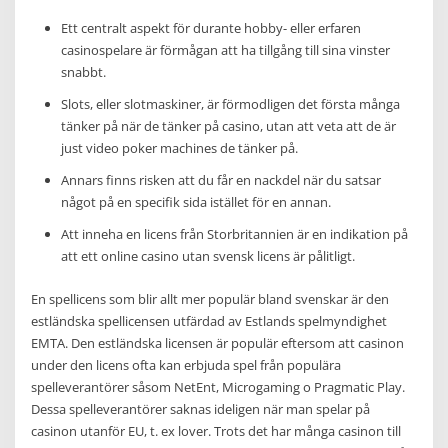
Ett centralt aspekt för durante hobby- eller erfaren
casinospelare är förmågan att ha tillgång till sina vinster
snabbt.
Slots, eller slotmaskiner, är förmodligen det första många
tänker på när de tänker på casino, utan att veta att de är
just video poker machines de tänker på.
Annars finns risken att du får en nackdel när du satsar
något på en specifik sida istället för en annan.
Att inneha en licens från Storbritannien är en indikation på
att ett online casino utan svensk licens är pålitligt.
En spellicens som blir allt mer populär bland svenskar är den
estländska spellicensen utfärdad av Estlands spelmyndighet
EMTA. Den estländska licensen är populär eftersom att casinon
under den licens ofta kan erbjuda spel från populära
spelleverantörer såsom NetEnt, Microgaming o Pragmatic Play.
Dessa spelleverantörer saknas ideligen när man spelar på
casinon utanför EU, t. ex lover. Trots det har många casinon till