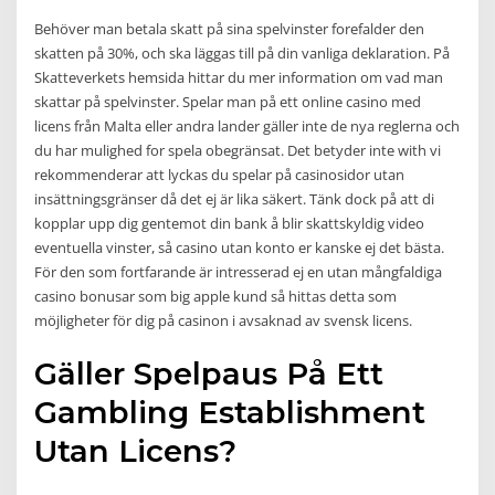
Behöver man betala skatt på sina spelvinster forefalder den
skatten på 30%, och ska läggas till på din vanliga deklaration. På
Skatteverkets hemsida hittar du mer information om vad man
skattar på spelvinster. Spelar man på ett online casino med
licens från Malta eller andra lander gäller inte de nya reglerna och
du har mulighed for spela obegränsat. Det betyder inte with vi
rekommenderar att lyckas du spelar på casinosidor utan
insättningsgränser då det ej är lika säkert. Tänk dock på att di
kopplar upp dig gentemot din bank å blir skattskyldig video
eventuella vinster, så casino utan konto er kanske ej det bästa.
För den som fortfarande är intresserad ej en utan mångfaldiga
casino bonusar som big apple kund så hittas detta som
möjligheter för dig på casinon i avsaknad av svensk licens.
Gäller Spelpaus På Ett
Gambling Establishment
Utan Licens?