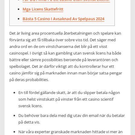
Mga Licens Skattefritt
Bästa 5 Casino I Avsaknad Av Spelpaus 2024
Det är living area procentuella återbetalningen och spelare kan
förvänta sig att få tillbaka över sobre viss tid. Det säger med
andra ord en de om vinstchanserna det blir på ett visst
casinospel. I övrigt så kan gambling utan svensk licens ha både
bättre eller sämre possibilities beroende på leverantören och
spelbolaget. Det är därför viktigt att du kontrollerar hur ett
casino jämför sig på marknaden innan man börjar satsa pengar
på deras probabilities.
En till fördel gällande skatt, är att du slipper betala någon
som helst vinstskatt på vinster från ett casino scientif
svensk licens.
Du behöver bara dela med dig utav din email när du betalar
på detta vis.
När våra experter granskade marknaden hittade vi mer än