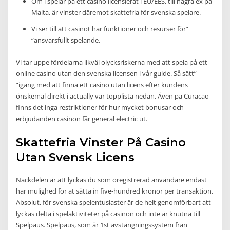
Om i spelar på ett casino licensierat i EU/EES, till några ex på
Malta, är vinster däremot skattefria för svenska spelare.
Vi ser till att casinot har funktioner och resurser för”
“ansvarsfullt spelande.
Vi tar uppe fördelarna likväl olycksriskerna med att spela på ett
online casino utan den svenska licensen i vår guide. Så sätt”
“igång med att finna ett casino utan licens efter kundens
önskemål direkt i actually vår topplista nedan. Även på Curacao
finns det inga restriktioner för hur mycket bonusar och
erbjudanden casinon får general electric ut.
Skattefria Vinster På Casino
Utan Svensk Licens
Nackdelen är att lyckas du som oregistrerad användare endast
har mulighed for at sätta in five-hundred kronor per transaktion.
Absolut, för svenska spelentusiaster är de helt genomförbart att
lyckas delta i spelaktiviteter på casinon och inte är knutna till
Spelpaus. Spelpaus, som är 1st avstängningssystem från