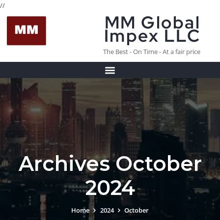
//
MM Global
Impex LLC
The Best - On Time - At a fair price
Archives October
2024
Home
2024
October