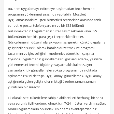
Bu, hem uygulamayı indirmeye başlamadan önce hem de
programın yüklenmesi sırasında yapılabilir. Mostbet
uygulamasındaki müşteri hizmetleri seçenekleri arasında canlı
sohbet, e-posta, telefon yardımı ve bir SSS bölümü
bulunmaktadır. Uygulamanın ‘Bize Ulaşın’ sekmesi veya SSS
bölümünün her ikisi para çeşitli seçenekleri listeler.
Güncellemenin düzenli olarak yapılması gerekir, çünkü uygulama
geliştiricileri sürekli olarak hataları düzeltmek ve programı –
tasarımını ve işlevselliğini – modernize etmek için çalışırlar.
Oyuncu, uygulamanın güncellemesini göz ardı ederek, yalnızca
yüklenmesini önemli ölçüde yavaşlatmakla kalmaz, aynı
zamanda kritik güncellemeler yoksa programın bir noktada
açılmama riskini de taşır. Uygulamayı güncellemek, uygulamayı
açtığınızda gelen geliştiricilerin isteği üzerine zaman zaman
yürütülen bir süreçtir.
Ek olarak, site, tüketicilere sahip olabilecekleri herhangi bir soru
veya sorunla ilgili yardımcı olmak için 7/24 müşteri yardımı sağlar.
Mobil uygulamaların önündeki en önemli avantajlardan biri