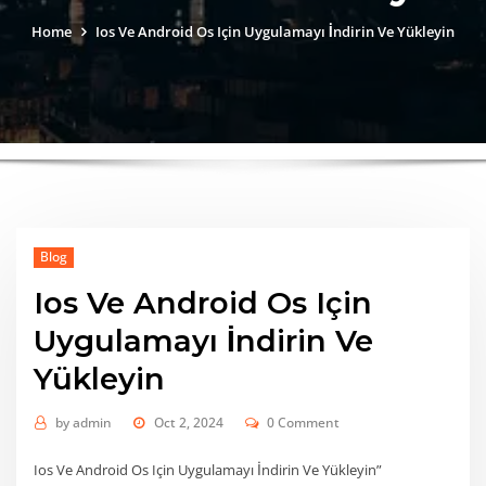
Home
Ios Ve Android Os Için Uygulamayı İndirin Ve Yükleyin
Blog
Ios Ve Android Os Için
Uygulamayı İndirin Ve
Yükleyin
by
admin
Oct 2, 2024
0 Comment
Ios Ve Android Os Için Uygulamayı İndirin Ve Yükleyin”