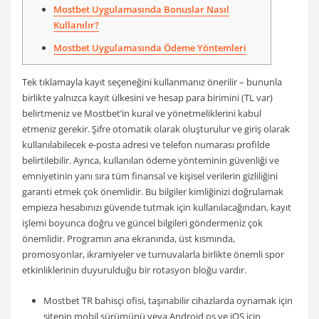
Mostbet Uygulamasında Bonuslar Nasıl
Kullanılır?
Mostbet Uygulamasında Ödeme Yöntemleri
Tek tıklamayla kayıt seçeneğini kullanmanız önerilir – bununla
birlikte yalnızca kayıt ülkesini ve hesap para birimini (TL var)
belirtmeniz ve Mostbet’in kural ve yönetmeliklerini kabul
etmeniz gerekir. Şifre otomatik olarak oluşturulur ve giriş olarak
kullanılabilecek e-posta adresi ve telefon numarası profilde
belirtilebilir. Ayrıca, kullanılan ödeme yönteminin güvenliği ve
emniyetinin yanı sıra tüm finansal ve kişisel verilerin gizliliğini
garanti etmek çok önemlidir. Bu bilgiler kimliğinizi doğrulamak
empieza hesabınızı güvende tutmak için kullanılacağından, kayıt
işlemi boyunca doğru ve güncel bilgileri göndermeniz çok
önemlidir. Programın ana ekranında, üst kısmında,
promosyonlar, ikramiyeler ve turnuvalarla birlikte önemli spor
etkinliklerinin duyurulduğu bir rotasyon bloğu vardır.
Mostbet TR bahisçi ofisi, taşınabilir cihazlarda oynamak için
sitenin mobil sürümünü veya Android os ve iOS için