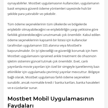
oynayabilirler. Mostbet uygulamasının kullanıcıları, uygulamanın
basit empieza güvenli ödeme yöntemleri sayesinde hızlı bir
şekilde para yatırabilir ve çekebilir.
Tüm ödeme seçeneklerinin tüm ülkelerde ve bölgelerde
erişilebilir olmayabileceğini ve erişilebilirliğin yargı yetkisine göre
farklılık gösterebileceğini unutmamak çok önemlidir. Kabul edilen
ödeme seçeneklerinin kapsamlı bir listesi için kullanıcılar
tarafından uygulamanın SSS alanına veya Mostbet’e
başvurulmalıdır. En iyi işlevselliği ve güvenliği korumak için hem
Mostbet uygulamasını sprained ankle treatment de cihazınızın
işletim sistemini güncel tutmak çok önemlidir. Evet, canlı
yayınlarda movie yayınları için özel bir simgeyle işaretlenmiş bazı
etkinlikler için uygulamada çevrimiçi yayınlar mevcuttur. Bölgeye
bağlı olarak, Mostbet uygulaması farklı ödeme seçenekleri
sunabilir, ancak normalde kredi / banka kartları, banka havaleleri
ve e-cüzdanlar sunar.
Mostbet Mobil Uygulamasının
Faydaları