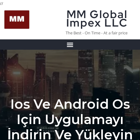
//
MM Global
Impex LLC
The Best - On Time - At a fair price
Ios Ve Android Os
Için Uygulamayı
İndirin Ve Yükleyin