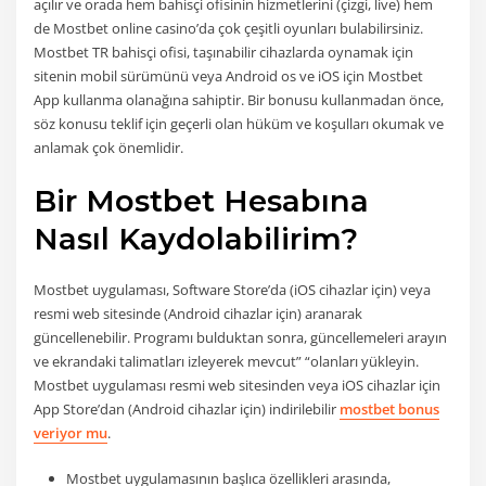
açılır ve orada hem bahisçi ofisinin hizmetlerini (çizgi, live) hem
de Mostbet online casino’da çok çeşitli oyunları bulabilirsiniz.
Mostbet TR bahisçi ofisi, taşınabilir cihazlarda oynamak için
sitenin mobil sürümünü veya Android os ve iOS için Mostbet
App kullanma olanağına sahiptir. Bir bonusu kullanmadan önce,
söz konusu teklif için geçerli olan hüküm ve koşulları okumak ve
anlamak çok önemlidir.
Bir Mostbet Hesabına
Nasıl Kaydolabilirim?
Mostbet uygulaması, Software Store’da (iOS cihazlar için) veya
resmi web sitesinde (Android cihazlar için) aranarak
güncellenebilir. Programı bulduktan sonra, güncellemeleri arayın
ve ekrandaki talimatları izleyerek mevcut” “olanları yükleyin.
Mostbet uygulaması resmi web sitesinden veya iOS cihazlar için
App Store’dan (Android cihazlar için) indirilebilir
mostbet bonus
veriyor mu
.
Mostbet uygulamasının başlıca özellikleri arasında,