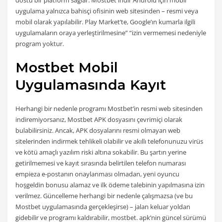
dostu bir platform sağlar. Mostbet indir Android için mobil
uygulama yalnızca bahisçi ofisinin web sitesinden – resmi veya
mobil olarak yapılabilir. Play Market’te, Google’ın kumarla ilgili
uygulamaların oraya yerleştirilmesine” “izin vermemesi nedeniyle
program yoktur.
Mostbet Mobil
Uygulamasında Kayıt
Herhangi bir nedenle programı Mostbet’in resmi web sitesinden
indiremiyorsanız, Mostbet APK dosyasını çevrimiçi olarak
bulabilirsiniz. Ancak, APK dosyalarını resmi olmayan web
sitelerinden indirmek tehlikeli olabilir ve akıllı telefonunuzu virüs
ve kötü amaçlı yazılım riski altına sokabilir. Bu şartın yerine
getirilmemesi ve kayıt sırasında belirtilen telefon numarası
empieza e-postanın onaylanması olmadan, yeni oyuncu
hoşgeldin bonusu alamaz ve ilk ödeme talebinin yapılmasına izin
verilmez. Güncelleme herhangi bir nedenle çalışmazsa (ve bu
Mostbet uygulamasında gerçekleşirse) – jalan keluar yoldan
gidebilir ve programı kaldırabilir, mostbet. apk’nin güncel sürümü