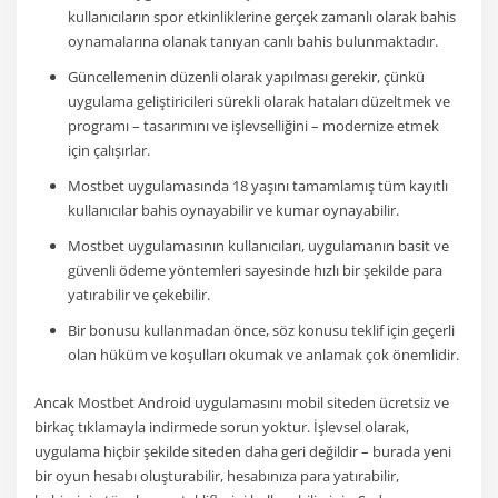
kullanıcıların spor etkinliklerine gerçek zamanlı olarak bahis
oynamalarına olanak tanıyan canlı bahis bulunmaktadır.
Güncellemenin düzenli olarak yapılması gerekir, çünkü
uygulama geliştiricileri sürekli olarak hataları düzeltmek ve
programı – tasarımını ve işlevselliğini – modernize etmek
için çalışırlar.
Mostbet uygulamasında 18 yaşını tamamlamış tüm kayıtlı
kullanıcılar bahis oynayabilir ve kumar oynayabilir.
Mostbet uygulamasının kullanıcıları, uygulamanın basit ve
güvenli ödeme yöntemleri sayesinde hızlı bir şekilde para
yatırabilir ve çekebilir.
Bir bonusu kullanmadan önce, söz konusu teklif için geçerli
olan hüküm ve koşulları okumak ve anlamak çok önemlidir.
Ancak Mostbet Android uygulamasını mobil siteden ücretsiz ve
birkaç tıklamayla indirmede sorun yoktur. İşlevsel olarak,
uygulama hiçbir şekilde siteden daha geri değildir – burada yeni
bir oyun hesabı oluşturabilir, hesabınıza para yatırabilir,