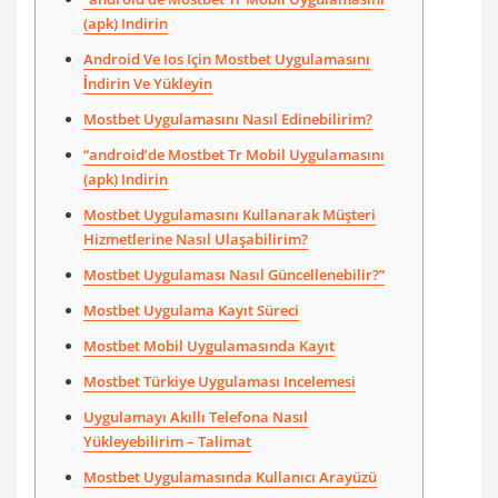
(apk) Indirin
Android Ve Ios Için Mostbet Uygulamasını
İndirin Ve Yükleyin
Mostbet Uygulamasını Nasıl Edinebilirim?
“android’de Mostbet Tr Mobil Uygulamasını
(apk) Indirin
Mostbet Uygulamasını Kullanarak Müşteri
Hizmetlerine Nasıl Ulaşabilirim?
Mostbet Uygulaması Nasıl Güncellenebilir?”
Mostbet Uygulama Kayıt Süreci
Mostbet Mobil Uygulamasında Kayıt
Mostbet Türkiye Uygulaması Incelemesi
Uygulamayı Akıllı Telefona Nasıl
Yükleyebilirim – Talimat
Mostbet Uygulamasında Kullanıcı Arayüzü