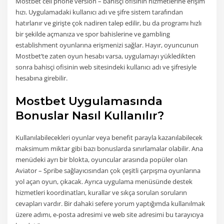
Mostbet cell phone version – bahisçi ofisinin hizmetlerine erişim
hızı. Uygulamadaki kullanıcı adı ve şifre sistem tarafından
hatırlanır ve girişte çok nadiren talep edilir, bu da programı hızlı
bir şekilde açmanıza ve spor bahislerine ve gambling
establishment oyunlarına erişmenizi sağlar. Hayır, oyuncunun
Mostbet’te zaten oyun hesabı varsa, uygulamayı yükledikten
sonra bahisçi ofisinin web sitesindeki kullanıcı adı ve şifresiyle
hesabına girebilir.
Mostbet Uygulamasında
Bonuslar Nasıl Kullanılır?
Kullanılabilecekleri oyunlar veya benefit parayla kazanılabilecek
maksimum miktar gibi bazı bonuslarda sınırlamalar olabilir. Ana
menüdeki ayrı bir blokta, oyuncular arasında popüler olan
Aviator – Spribe sağlayıcısından çok çeşitli çarpışma oyunlarına
yol açan oyun, çıkacak. Ayrıca uygulama menüsünde destek
hizmetleri koordinatları, kurallar ve sıkça sorulan soruların
cevapları vardır. Bir dahaki sefere yorum yaptığımda kullanılmak
üzere adımı, e-posta adresimi ve web site adresimi bu tarayıcıya