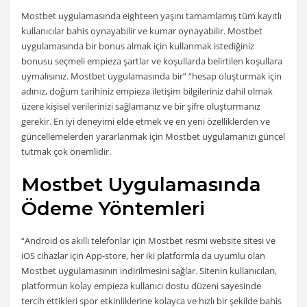
Mostbet uygulamasında eighteen yaşını tamamlamış tüm kayıtlı
kullanıcılar bahis oynayabilir ve kumar oynayabilir. Mostbet
uygulamasında bir bonus almak için kullanmak istediğiniz
bonusu seçmeli empieza şartlar ve koşullarda belirtilen koşullara
uymalısınız. Mostbet uygulamasında bir” “hesap oluşturmak için
adınız, doğum tarihiniz empieza iletişim bilgileriniz dahil olmak
üzere kişisel verilerinizi sağlamanız ve bir şifre oluşturmanız
gerekir. En iyi deneyimi elde etmek ve en yeni özelliklerden ve
güncellemelerden yararlanmak için Mostbet uygulamanızı güncel
tutmak çok önemlidir.
Mostbet Uygulamasında
Ödeme Yöntemleri
“Android os akıllı telefonlar için Mostbet resmi website sitesi ve
iOS cihazlar için App-store, her iki platformla da uyumlu olan
Mostbet uygulamasının indirilmesini sağlar. Sitenin kullanıcıları,
platformun kolay empieza kullanıcı dostu düzeni sayesinde
tercih ettikleri spor etkinliklerine kolayca ve hızlı bir şekilde bahis