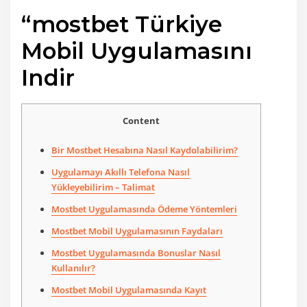
“mostbet Türkiye
Mobil Uygulamasını
Indir
Content
Bir Mostbet Hesabına Nasıl Kaydolabilirim?
Uygulamayı Akıllı Telefona Nasıl
Yükleyebilirim – Talimat
Mostbet Uygulamasında Ödeme Yöntemleri
Mostbet Mobil Uygulamasının Faydaları
Mostbet Uygulamasında Bonuslar Nasıl
Kullanılır?
Mostbet Mobil Uygulamasında Kayıt