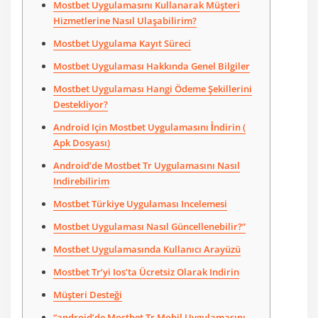
Mostbet Uygulamasını Kullanarak Müşteri
Hizmetlerine Nasıl Ulaşabilirim?
Mostbet Uygulama Kayıt Süreci
Mostbet Uygulaması Hakkında Genel Bilgiler
Mostbet Uygulaması Hangi Ödeme Şekillerini
Destekliyor?
Android Için Mostbet Uygulamasını İndirin (
Apk Dosyası)
Android’de Mostbet Tr Uygulamasını Nasıl
Indirebilirim
Mostbet Türkiye Uygulaması Incelemesi
Mostbet Uygulaması Nasıl Güncellenebilir?”
Mostbet Uygulamasında Kullanıcı Arayüzü
Mostbet Tr’yi Ios’ta Ücretsiz Olarak Indirin
Müşteri Desteği
“android’de Mostbet Tr Mobil Uygulamasını