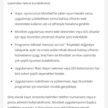
üzerinden tekrar kurabilirsiniz.
Hayır, oyuncunun Mostbet’te zaten oyun hesabı varsa,
uygulamayı yükledikten sonra bahisçi ofisinin web
sitesindeki kullanıcı adı ve şifresiyle hesabına girebilir.
Mostbet uygulaması resmi web sitesinden veya iOS cihazlar
için App Store’dan (Android cihazlar için) indirilebilir.
Programın bêtisier menüsü sol üst” “köşedeki düğmeye
tıklayarak açılır ve orada ankle rehab ebook bahisçi ofisinin
hizmetlerini (çizgi, live) hem de Mostbet on-line casino’da
çok çeşitli oyunları bulabilirsiniz.
Uygulamanın ‘Bize Ulaşın’ sekmesi veya SSS bölümünün her
ikisi sobre çeşitli seçenekleri listeler.
Uygulamanın indirilmesi ve yüklenmesi, App Store’daki
programlar için standart modda gerçekleşir.
Giriş olarak kayıt sırasında belirtilen telefon numarasını veya e-
posta adresini kullanabilirsiniz. Mostbet uygulamasının başlıca
özellikleri arasında, kullanıcıların spor etkinliklerine gerçek