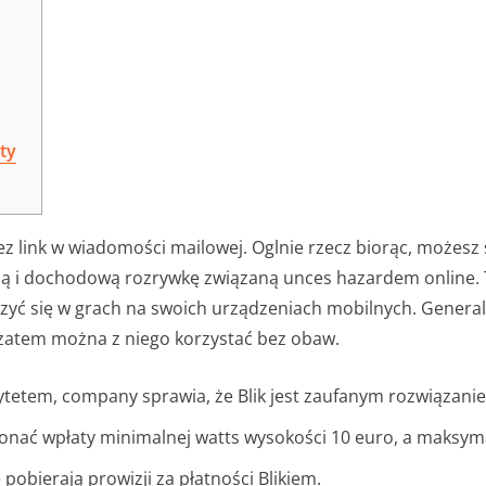
ty
z link w wiadomości mailowej. Oglnie rzecz biorąc, możesz
cą i dochodową rozrywkę związaną unces hazardem online. T
zyć się w grach na swoich urządzeniach mobilnych. Generaln
zatem można z niego korzystać bez obaw.
rytetem, company sprawia, że Blik jest zaufanym rozwiązani
nać wpłaty minimalnej watts wysokości 10 euro, a maksyma
pobierają prowizji za płatności Blikiem.