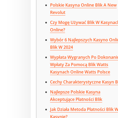
Polskie Kasyna Online Blik A New
Revolut
Czy Mogę Używać Blik W Kasynac
Online?
Wybór 6 Najlepszych Kasyno Onli
Blik W 2024
Wypłata Wygranych Po Dokonani
Wpłaty Za Pomocą Blik Watts
Kasynach Online Watts Polsce
Cechy Charakterystyczne Kasyn B
Najlepsze Polskie Kasyna
Akceptujące Płatności Blik
Jak Działa Metoda Płatności Blik 
Kasynie?