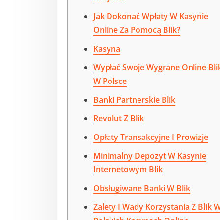
Jak Dokonać Wpłaty W Kasynie
Online Za Pomocą Blik?
Kasyna
Wypłać Swoje Wygrane Online Bli
W Polsce
Banki Partnerskie Blik
Revolut Z Blik
Opłaty Transakcyjne I Prowizje
Minimalny Depozyt W Kasynie
Internetowym Blik
Obsługiwane Banki W Blik
Zalety I Wady Korzystania Z Blik 