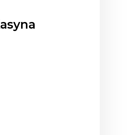
Kasyna